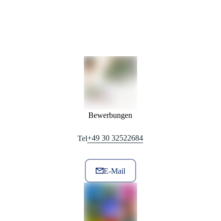
(
Projektbeschreibung des VskA
) viele Punkte erfahren,
die in der Praxis noch nicht barrierefrei sind oder waren.
In unserer Haltung sind wir tatsächlich barrierefrei und
engagiert. Wir sprechen hiermit unsere Einladung aus mit
uns zu arbeiten.
Bewerbungen
+49 30 32522684
Tel
E-Mail